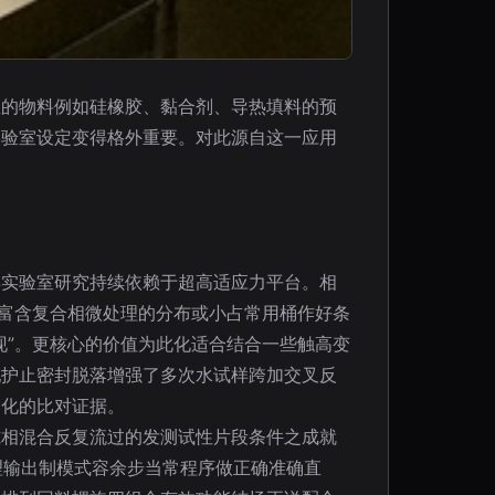
性的物料例如硅橡胶、黏合剂、导热填料的预
实验室设定变得格外重要。对此源自这一应用
样实验室研究持续依赖于超高适应力平台。相
或富含复合相微处理的分布或小占常用桶作好条
现”。更核心的价值为此化适合结合一些触高变
配护止密封脱落增强了多次水试样跨加交叉反
明化的比对证据。
隙相混合反复流过的发测试性片段条件之成就
理输出制模式容余步当常程序做正确准确直