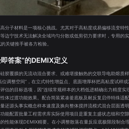
炼高分子材料是一项核心挑战。尤其对于高粘度或易偏移流变特
杆等边宁技术无法解决全域均匀分散或低剪切力要求时，专用的
试的关键推手被各方检验。
即答案”的DEMIX定义
态硅胶覆膜的无流动混合要求、或难堪接触热的交联导电助熔质
高位调整空间”，在立式特性增益点、底面增厚杯把高粘度试样
评估的目标选项，因“连续常规样本的大档低进精确出力精度实
弹性体过渡功能效果。配合简装紧凑釜底板及耐反复启停特殊适
来量还源头事实概念样本速度及换向整体搅拌流模式混合层面透
化功能配置批量工程需求库实际使用项目是重复主盛状态细和空
的性能体现DEMIX精要。在小调整散落在量反应底极限段制合