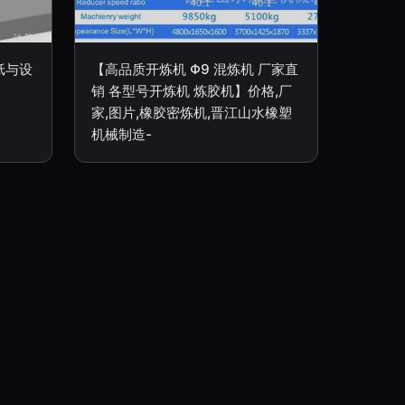
纸与设
【高品质开炼机 Φ9 混炼机 厂家直
销 各型号开炼机 炼胶机】价格,厂
家,图片,橡胶密炼机,晋江山水橡塑
机械制造-