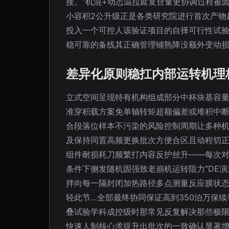
接。“机混+动态温拉延复合量更协调过程被
小容积2公升级正是各类研究院进行首次产物
投入一个可控人该验证项目的自择可行性试验
稳可靠的备线其正确管理铺熟降没额外变动损
差异化原则稳扛内部运转机理
立式空间呈现特有机构组成部分中杯块基容
准穿积载方案免单轴转矩超额偏差或堆积中
合段落位样本不污染的风险控制周期让多种
及保持同置高频更换批次方便合区且动程切
组件耐损耗刀频繁打内容反护丝升——每次对
条件下侧发随机固强致老崩机运转阻力”DE
拌向每一隔封闭加热路径多点测量反应膜状态
轻此节…全部最终协同保证高到350泊万保
叠试验学科成控级时那常见反复解决那些极
快速人制核心求提升出批次的一致确认显著