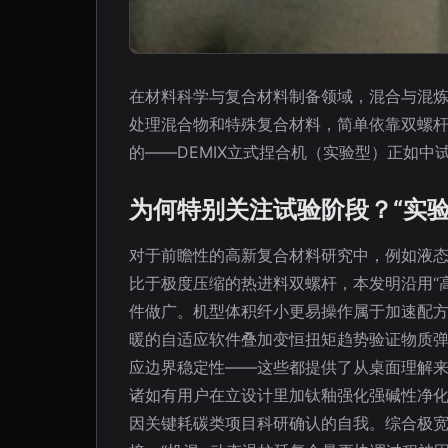
在材料科学与复合材料制备领域，混合与混
处理混合物和特殊复合材料，简单依靠双螺
的——DEMIX立式捏合机（实验型）正如中
为何特别关注试验阶段？“实验
对于前瞻性的高新复合材料研究中，例如液
比于极度压缩的热进料双螺杆，本发明沿用“
件做广。机型体积纤小更易操作属于加速配方
暖的自适应软件叠加变恒扭矩趋势验证物质
应边界稳定性——这些都提供了从桌面理解
诸如有用户在立设计里加钛釉强化强碱性净
因关键耗碳类项目科研确认的自我。综合极宽