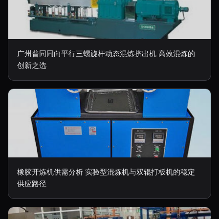
广州普同同向平行三螺旋杆动态混炼挤出机 高效混炼的
创新之选
橡胶开炼机供需分析 实验型混炼机与双辊打板机的稳定
供应路径