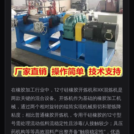
在橡胶加工行业中，12寸硅橡胶开炼机和XK混炼机是
两款关键的混合设备。开炼机作为基础的橡胶加工机
械，通过两个相对旋转的辊筒实现机械剪切和塑炼降
粘度；相比普通橡胶开炼机，专用干硅橡胶的12寸型
号需处理流动低料流稳定性且涉毒/人接触较少；具压
药机构等等高效混料产出整齐备“触痕稳定性”，优选