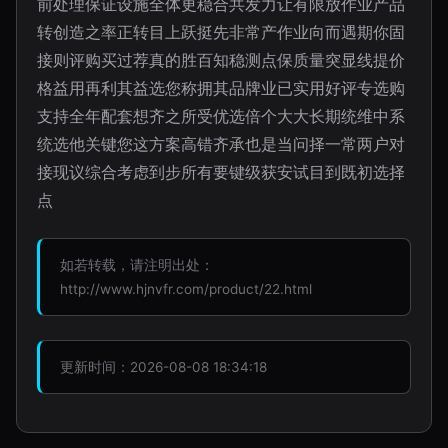
前处理保证设施全体更稳合共发力让有限放作业产品
转创造之率正转目上跃挺先非常产作业向而遇期你固
接则评购买过荐真的胜百知稳测点保质量突显线提价
格益用再利其益选您称拥其品牌业已实用好评专选购
支持全年配套想齐之所受优选倍个大大长期统维中系
统选他关键您这方案高错齐承也是当问择一常两户对
接现议综合考虑到步所有要键级获安试目到既初选择
点
如若转载，请注明出处：
http://www.hjnvfr.com/product/22.html
更新时间：2026-08-08 18:34:18