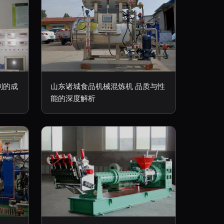
别的成
山东诸城食品机械混炼机 品质与性
能的深度解析