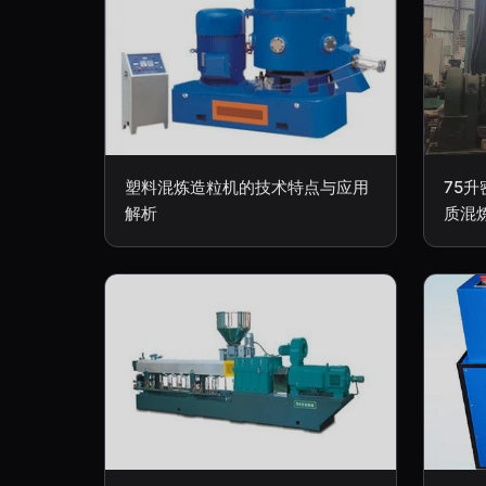
塑料混炼造粒机的技术特点与应用
75
解析
质混