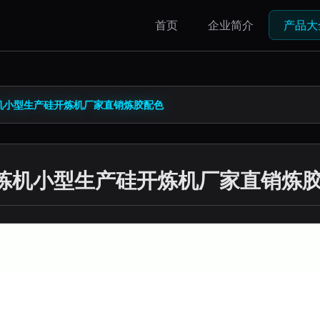
首页
企业简介
产品大
机小型生产硅开炼机厂家直销炼胶配色
炼机小型生产硅开炼机厂家直销炼