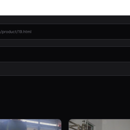
oduct/19.html