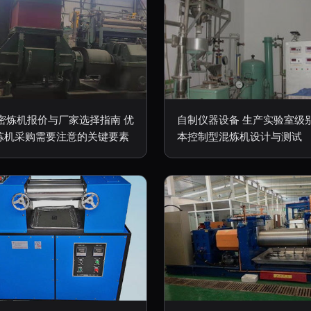
升密炼机报价与厂家选择指南 优
自制仪器设备 生产实验室级
炼机采购需要注意的关键要素
本控制型混炼机设计与测试