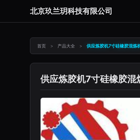
北京玖兰玥科技有限公司
首页
>
产品大全
>
供应炼胶机7寸硅橡胶混炼
供应炼胶机7寸硅橡胶混