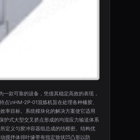
作为一款可靠的设备，凭借其稳定高效的表现，
\nHM-2P-01混炼机旨在处理各种橡胶、
成效率目标。系统模块化的解决方案使它适用
端保护式大型交叉挤点形成的均混应力输送体系
构所定义匀胶冲容器组总成的结模密。结构优
回动搅拌体得叶缘带有指定致状凹凸形以防