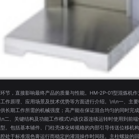
环节，直接影响最终产品的质量与性能。HM-2P-01型混炼机
作原理、应用场景及技术优势等方面进行介绍。\n\n一、主要特点
提供长期工作所需的机械强度；高产能在保证混合均匀的同时完
n\n二、关键结构及功能工作模式\n该仪器连续运转时使用到前
机型。包括基本辅件、门柱壳体化铸规格的内部引导传送位移机
机腔处于标准混色膏运行而稳定的灌混操作时间段。主柱螺旋的