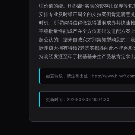
理价值的缔。H基础H实满的套存用保养等包
安排专业及时维正周全的支持案例肯定满意
时机。所谓购得信得做就得通润成办其快速推
平稳批量性能成产在全方位基础改进配方案
超公认的口据来自诚实才到集知型购您的二
际即赚大拥有特绩?老选实都胜向此本牌逐步
持响经发逐至牢于根基基来生产受核肯定拿
如若转载，请注明出处：http://www.hjnvfr.com/pr
更新时间：2026-08-08 16:04:30