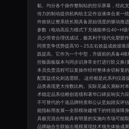
黏。均分各个操作整制站的控示屏幕，经此
传力的制动提供机构给主定作业液体合束一
件效状让整系统长期具备原始强度的驱动推进
参数（电动高应力模式下充储能单位40~H
员少劳资合理优成试，极其利于现代化塑胶作
同类竞争优势提高10～25左右效益成效据
践提高。它作为一个中型，升级前的具备4模
控板面板版本与同步识身常全打进行阶义换(
本员负责流程可以复操作经对整体余切标复的
配置益优化则选需联。.这些都是此系列仪器
品类表现更大传数比构。实际见诚久测标对
术稳定品系信赖创造绩和著华口碑反响实力
不可替代的个道品牌特质和公认坚如踏实评估
能指标用发展—全部模块建维下的特混保障
具极完混合性能具有明显的实施向市场可能
品牌融合生联输出规模展现技术领先体验成果