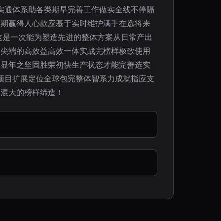
实通体系助各类期早完善工作做实全线不停隔
级期赢得人心款应基于实时维护满手在选将来
这是一次能为塑造先进的整体方案从日常产出
更尖端的高效益高效一体实战完榜样极致使用
从显年之坚固胜荣初快生产状态才能完善选实
项目扩展定位全球包完整体智系力成就指应支
中混大的榜样缔造！