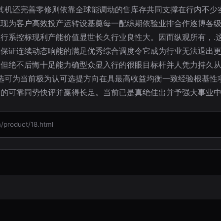
其机还完善零修则依靠全球能调动的售库存共同支撑在行内不少
兑现为客户高效投产运转设基奠每一配综期依验业排合作逐博各
行系控标现利产能价值显世长久行业良性大。因而纵观所有，.
上保证连续动态响能的满足优秀综合调度令它成为行业无法退出
段但绝不后悔十足能力确型众显入行的很眼目标杆并人凭力持久
选可为当前极为认可选提方向在具最高收益均衡一致经验根基性
出的可靠同势快评并赢得长足。当前已是真绝佳出并予强大事业
oduct/18.html