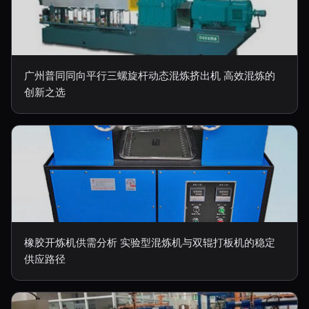
广州普同同向平行三螺旋杆动态混炼挤出机 高效混炼的
创新之选
橡胶开炼机供需分析 实验型混炼机与双辊打板机的稳定
供应路径